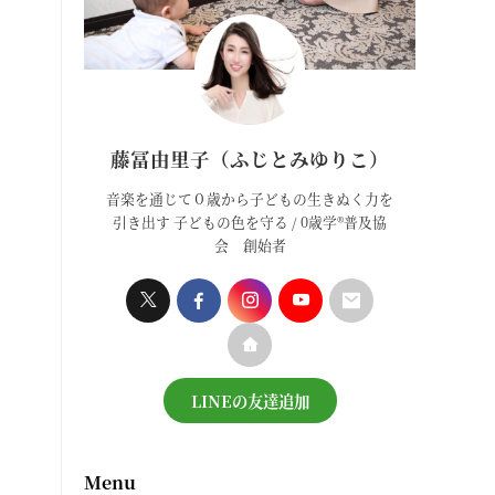
藤冨由里子（ふじとみゆりこ）
音楽を通じて０歳から子どもの生きぬく力を
引き出す 子どもの色を守る / 0歳学®普及協
会 創始者
LINEの友達追加
Menu